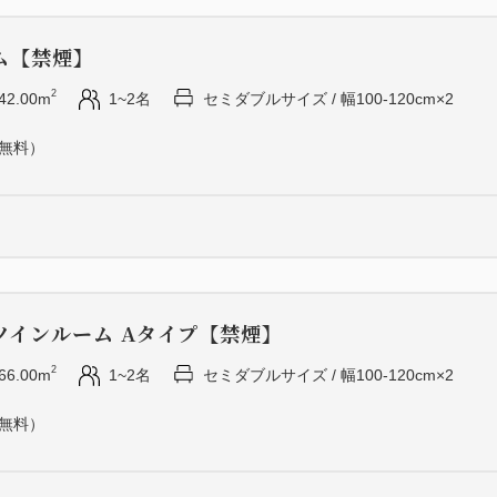
・和朝食：月、水、金
・洋朝食：火、木、土
ム【禁煙】
・和洋選択：日曜のみ
2
42.00m
1~2名
セミダブルサイズ / 幅100-120cm×2
＜リラクゼーションラウンジ
（無料）
宿泊者専用ラウンジ
営業時間16:00～19:00（ラス
ルームキーをご提示いただく
リンク（無料）」をお召し上
ツインルーム Aタイプ【禁煙】
2
66.00m
1~2名
セミダブルサイズ / 幅100-120cm×2
（無料）