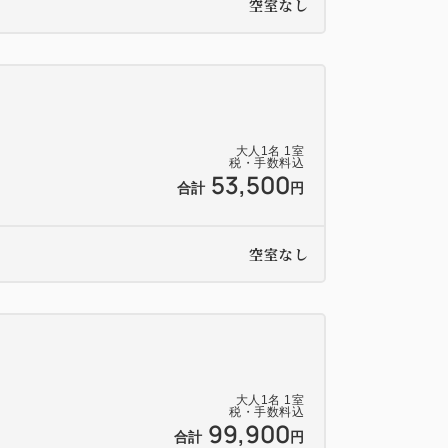
空室なし
大人
1
名
1
室
税・手数料込
53,500
合計
円
空室なし
大人
1
名
1
室
税・手数料込
99,900
合計
円