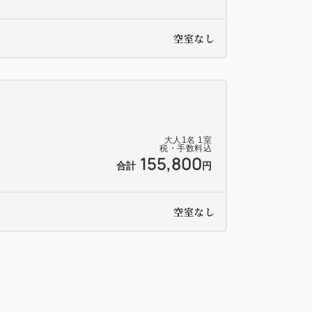
空室なし
大人
1
名
1
室
税・手数料込
155,800
合計
円
空室なし