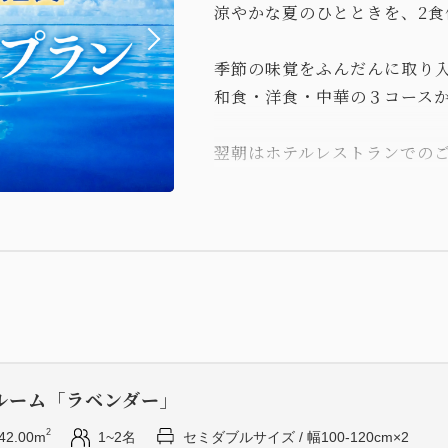
涼やかな夏のひとときを、2食
季節の味覚をふんだんに取り
和食・洋食・中華の３コース
翌朝はホテルレストランでの
間もお楽しみください。
＜ご夕食＞ご来店時間：17:00～
食事場所：洋：ローズ 和：旬
【季節のディナー】
※食材の入荷状況により内容
ルーム「ラベンダー」
【和食】季節の会席
・前菜
2
42.00m
1~2名
セミダブルサイズ / 幅100-120cm×2