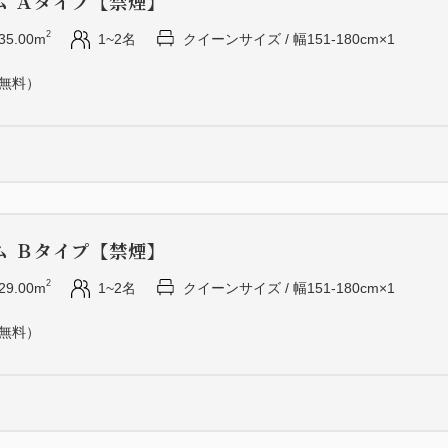
ム Ａタイプ【禁煙】
・飲茶盛り
・メイン料理
2
35.00m
1~2名
クイーンサイズ / 幅151-180cm×1
・食事
（無料）
・デザート
※アレルギー等は事前にお知
ざいます）
※レストランのご予約状況に
ム Ｂタイプ【禁煙】
がございます。予めご了承く
2
29.00m
1~2名
クイーンサイズ / 幅151-180cm×1
※お子様朝食（1,750円）お
（無料）
お気軽にお申し付けください
＜ご朝食＞
【洋食または和食をご用意い