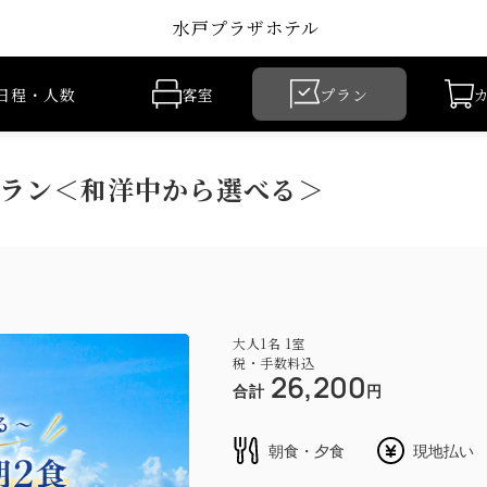
水戸プラザホテル
日程・人数
客室
プラン
ラン＜和洋中から選べる＞
大人
1
名
1
室
税・手数料込
26,200
合計
円
朝食・夕食
現地払い