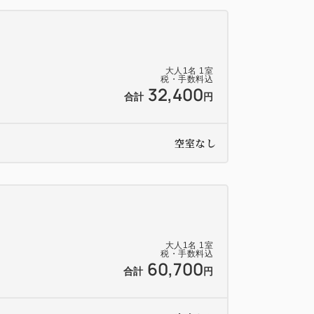
大人
1
名
1
室
税・手数料込
＞
32,400
合計
円
トオーダー18:40）
空室なし
と、お一人様ワンドリンク「ウェルカムド
がりいただけます。
大人
1
名
1
室
税・手数料込
60,700
合計
円