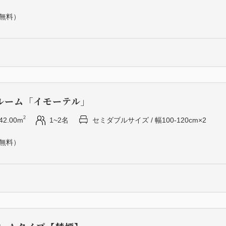
・造里
（無料）
・焼物
・食事
・水菓子
【洋食】季節のコース
・前菜
ルーム「イモーテル」
・魚料理
・肉料理
2
42.00m
1~2名
セミダブルサイズ / 幅100-120cm×2
・食事
（無料）
・デザート
【中国料理】季節のコース
・前菜
・スープ
・本日の料理一品