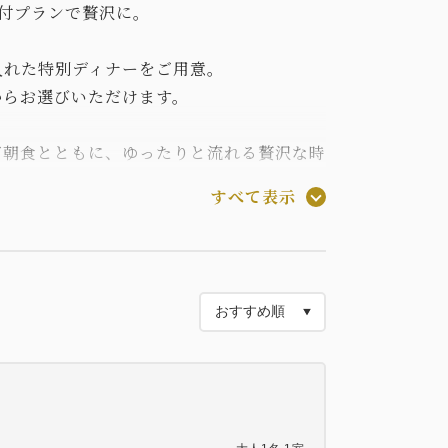
付プランで贅沢に。
入れた特別ディナーをご用意。
からお選びいただけます。
ご朝食とともに、ゆったりと流れる贅沢な時
すべて表示
19:00（閉店21：00）
菜和膳 よし川 中：四川飯店
が変わる場合がございます。