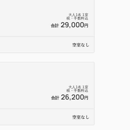
大人
1
名
1
室
税・手数料込
29,000
合計
円
らせください（一部対応できない場合もご
空室なし
よりご希望の店舗がご案内できない場合
ださい。
大人
1
名
1
室
税・手数料込
子様夕食（2,900円）も承っております。
26,200
合計
円
ませ。
空室なし
たします】