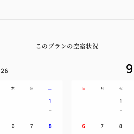
このプランの空室状況
9
26
木
金
土
日
月
火
1
1
6
7
8
6
7
8